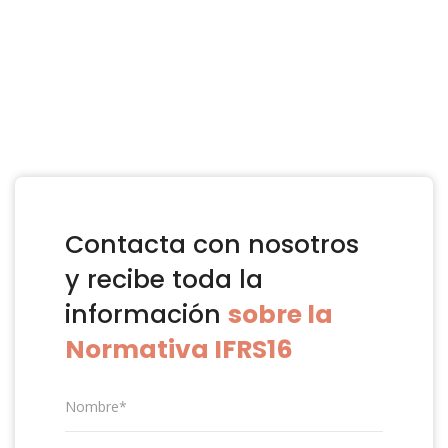
Empieza a gestionar tus contratos de
arrendamiento a largo plazo bajo la nueva
normativa IFRS16 (NIIF16) con nuestra solución
IFRS16 CUVIV.
Contacta con nosotros
y recibe toda la
información
sobre la
Normativa IFRS16